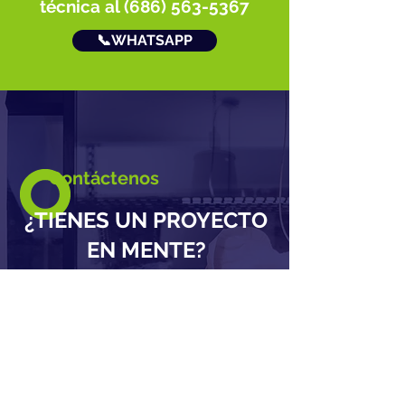
técnica al
(686) 563-5367
📞WHATSAPP
Contáctenos
¿TIENES UN PROYECTO
EN MENTE?
Permítanos ayudarlo a
que sea un éxito.